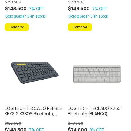
$159.500
$159.500
$148.500
$148.500
7
% OFF
7
% OFF
¡Solo quedan
3
en stock!
¡Solo quedan
3
en stock!
LOGITECH TECLADO PEBBLE
LOGITECH TECLADO K250
KEYS 2 K380S Bluetooth,
Bluetooth (BLANCO)
Multi Dispositivo (NEGRO)
$159.500
$77.000
$148.500
$74.800
7
% OFF
3
% OFF