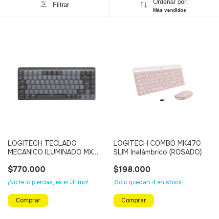
Ordenar por:
Filtrar
Más vendidos
LOGITECH TECLADO
LOGITECH COMBO MK470
MECANICO ILUMINADO MX
SLIM Inalámbrico (ROSADO)
MECHANICAL MINI Inalámbrico
$770.000
$198.000
- Bluetooth, Multi Dispositivo
¡No te lo pierdas, es el último!
¡Solo quedan
4
en stock!