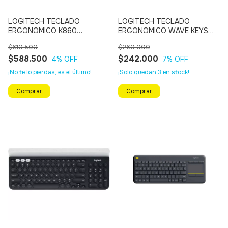
LOGITECH TECLADO
LOGITECH TECLADO
ERGONOMICO K860
ERGONOMICO WAVE KEYS
Inalámbrico - Bluetooth, Multi
Inalámbrico - Bluetooth, Multi
$610.500
$260.000
Dispositivo
Dispositivo (NEGRO)
$588.500
$242.000
4
% OFF
7
% OFF
¡No te lo pierdas, es el último!
¡Solo quedan
3
en stock!