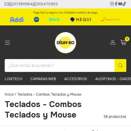
3173811984
3112470952
0
LOGITECH
CAMARAS WEB
ACCESORIOS
AUDÍFONOS - DIAD
Inicio
>
Teclados - Combos Teclados y Mouse
Teclados - Combos
Teclados y Mouse
38 productos