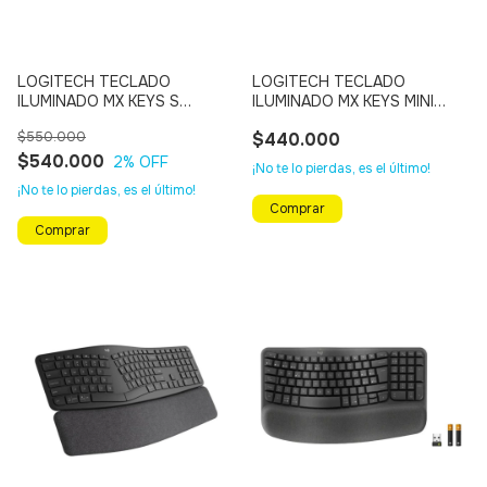
LOGITECH TECLADO
LOGITECH TECLADO
ILUMINADO MX KEYS S
ILUMINADO MX KEYS MINI
Inalámbrico - Bluetooth, Multi
Bluetooth, Multi Dispositivo
$550.000
$440.000
Dispositivo (NEGRO)
(NEGRO)
$540.000
2
% OFF
¡No te lo pierdas, es el último!
¡No te lo pierdas, es el último!