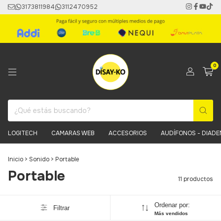
3173811984
3112470952
0
LOGITECH
CAMARAS WEB
ACCESORIOS
AUDÍFONOS - DIAD
Inicio
>
Sonido
>
Portable
Portable
11 productos
Ordenar por:
Filtrar
Más vendidos