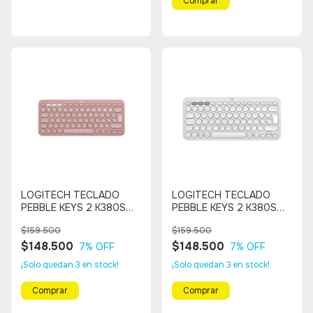
LOGITECH TECLADO
LOGITECH TECLADO
PEBBLE KEYS 2 K380S
PEBBLE KEYS 2 K380S
Bluetooth, Multi
Bluetooth, Multi
$159.500
$159.500
Dispositivo (ROSADO)
Dispositivo (BLANCO)
$148.500
$148.500
7
% OFF
7
% OFF
¡Solo quedan
3
en stock!
¡Solo quedan
3
en stock!