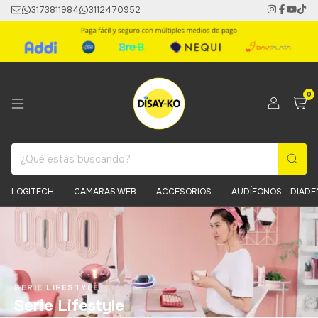
3173811984
3112470952
0
LOGITECH
CAMARAS WEB
ACCESORIOS
AUDÍFONOS - DIAD
SERIE LIFESTYLE
Serie Lifestyle