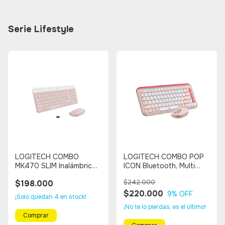
Serie Lifestyle
LOGITECH COMBO
LOGITECH COMBO POP
MK470 SLIM Inalámbrico
ICON Bluetooth, Multi
(ROSADO)
Dispositivo (ROSADO -
$198.000
$242.000
BLANCO)
$220.000
9
% OFF
¡Solo quedan
4
en stock!
¡No te lo pierdas, es el último!