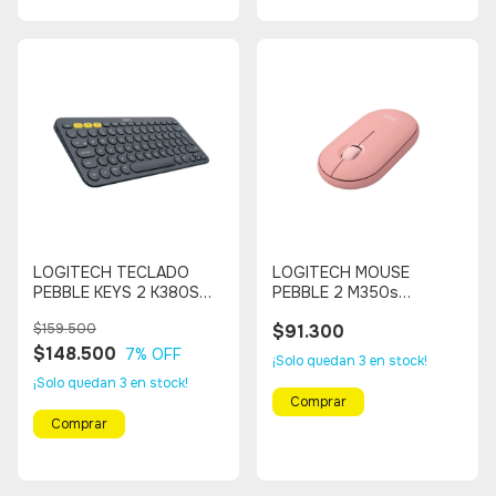
LOGITECH TECLADO
LOGITECH MOUSE
PEBBLE KEYS 2 K380S
PEBBLE 2 M350s
Bluetooth, Multi
Bluetooth, Multi
$159.500
$91.300
Dispositivo (NEGRO)
Dispositivo (ROSADO)
$148.500
7
% OFF
¡Solo quedan
3
en stock!
¡Solo quedan
3
en stock!