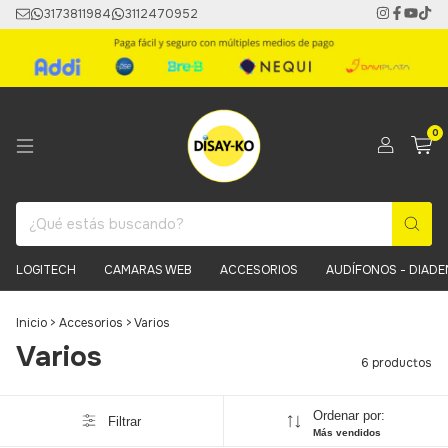
3173811984
3112470952
0
LOGITECH
CAMARAS WEB
ACCESORIOS
AUDÍFONOS - DIAD
Inicio
>
Accesorios
>
Varios
Varios
6 productos
Ordenar por:
Filtrar
Más vendidos