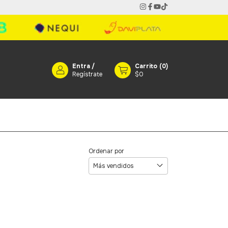
Entra
/
Carrito
(
0
)
Regístrate
$0
Ordenar por