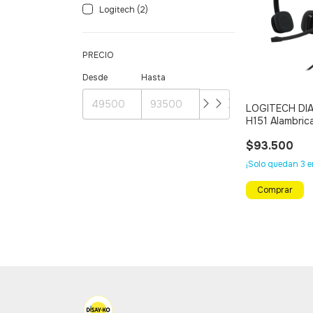
Logitech (2)
PRECIO
Desde
Hasta
LOGITECH DI
H151 Alambric
3,5mm CON C
$93.500
VOLUMEN
¡Solo quedan
3
e