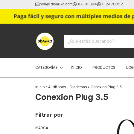
hola@disayko.com
3173811984
3112470952
CATEGORÍAS
INICIO
PRODUCTOS
LOG
Inicio
>
Audífonos - Diademas
>
Conexion Plug 3.5
Conexion Plug 3.5
Filtrar por
MARCA