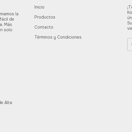
Inicio
¡T
Ko
rmamos la
Productos
ún
fácil de
Su
ia. Más
Contacto
vi
un solo
Términos y Condiciones
e Alta