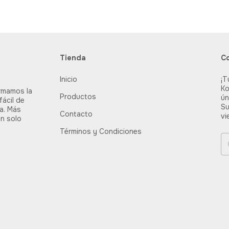
Tienda
C
Inicio
¡T
Ko
rmamos la
Productos
ún
fácil de
Su
ia. Más
Contacto
vi
un solo
Términos y Condiciones