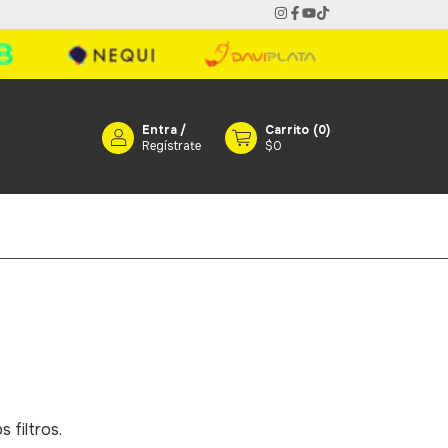
Entra
/
Carrito
(
0
)
Regístrate
$0
 filtros.