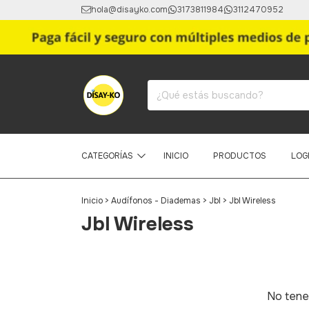
hola@disayko.com
3173811984
3112470952
CATEGORÍAS
INICIO
PRODUCTOS
LOG
Inicio
>
Audífonos - Diademas
>
Jbl
>
Jbl Wireless
Jbl Wireless
No tenem