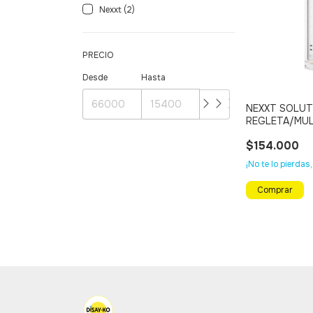
Nexxt (2)
PRECIO
Desde
Hasta
NEXXT SOLUT
REGLETA/MU
INTELIGENTE 
$154.000
INTERIOR
¡No te lo pierdas,