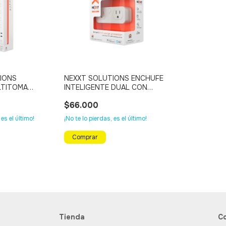
IONS
NEXXT SOLUTIONS ENCHUFE
LTITOMA
INTELIGENTE DUAL CON
WI-FI PARA
CONEXIÓN WI-FI PARA
$66.000
EXTERIOR
 es el último!
¡No te lo pierdas, es el último!
Tienda
C