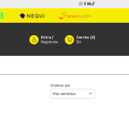
Entra
/
Carrito
(
0
)
Regístrate
$0
Ordenar por