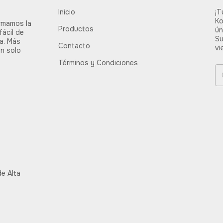
Inicio
¡T
Ko
rmamos la
Productos
ún
fácil de
Su
ia. Más
Contacto
vi
un solo
Términos y Condiciones
e Alta