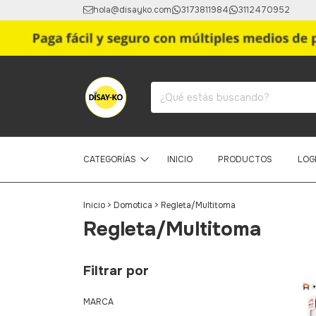
hola@disayko.com
3173811984
3112470952
CATEGORÍAS
INICIO
PRODUCTOS
LOG
Inicio
>
Domotica
>
Regleta/Multitoma
Regleta/Multitoma
Filtrar por
MARCA