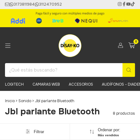
3173811984
3112470952
0
LOGITECH
CAMARAS WEB
ACCESORIOS
AUDÍFONOS - DIAD
Inicio
>
Sonido
>
Jbl parlante Bluetooth
Jbl parlante Bluetooth
8 productos
Ordenar por:
Filtrar
Más vendidos