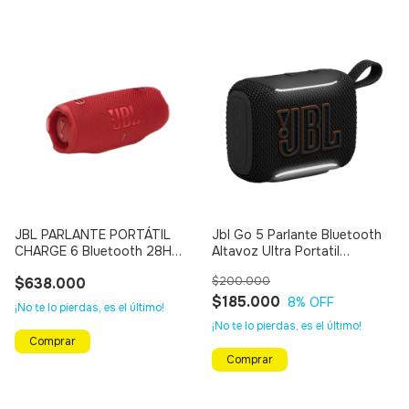
JBL PARLANTE PORTÁTIL
Jbl Go 5 Parlante Bluetooth
CHARGE 6 Bluetooth 28H
Altavoz Ultra Portatil
(Rojo)
Resistente Al Agua Y A Las
$638.000
$200.000
Caídas
$185.000
8
% OFF
¡No te lo pierdas, es el último!
¡No te lo pierdas, es el último!