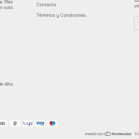
Su
ia. Más
Contacto
vi
un solo
Términos y Condiciones
e Alta
Co