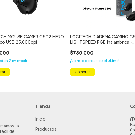
ECH MOUSE GAMER G502 HERO
LOGITECH DIADEMA GAMING G
ico USB 25.600dpi
LIGHTSPEED RGB Inalámbrica -
Bluetooth - Cableada (NEGRO) +
.000
$780.000
OBSEQUIO MOUSE G305
uedan
2
en stock!
¡No te lo pierdas, es el último!
Tienda
C
Inicio
¡T
Ko
rmamos la
Productos
ún
fácil de