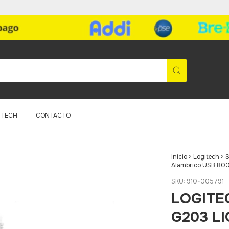
ITECH
CONTACTO
Inicio
>
Logitech
>
S
Alambrico USB 80
SKU:
910-005791
LOGITE
G203 LI