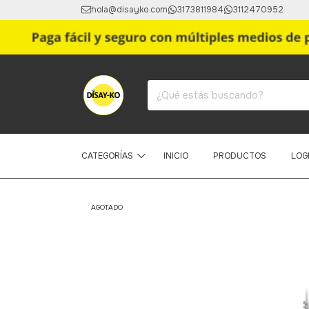
hola@disayko.com
3173811984
3112470952
CATEGORÍAS
INICIO
PRODUCTOS
LOG
AGOTADO