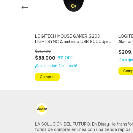
LOGITECH MOUSE GAMER G203
LOGIT
LIGHTSYNC Alambrico USB 8000dpi
Alambr
(NEGRO)
$95.700
$209
$88.000
8
% OFF
¡Solo q
¡Solo quedan
2
en stock!
LA SOLUCIÓN DEL FUTURO. En Disay-Ko transfo
forma de comprar en línea con una tienda rápida, 