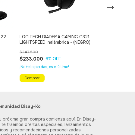
522
LOGITECH DIADEMA GAMING G321
LOGITECH MO
LIGHTSPEED Inalámbrica - (NEGRO)
LIGHTSPEED In
(NEGRO)
$247.500
$170.500
$233.000
$148.500
6
% OFF
13
¡No te lo pierdas, es el último!
¡Solo quedan
2
en
omunidad Disay-Ko
u próxima gran compra comienza aquí! En Disay-
 te traemos ofertas especiales, lanzamientos
icos y recomendaciones personalizadas.