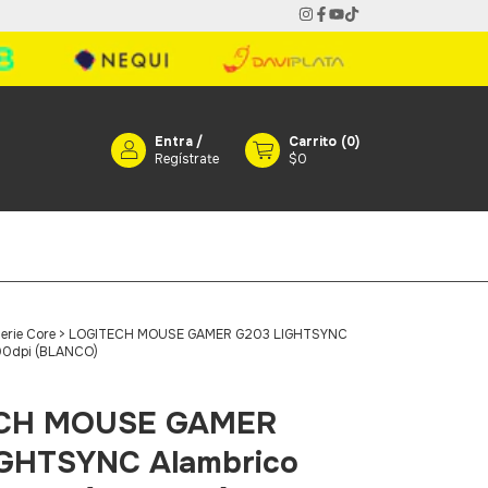
Entra
/
Carrito
(
0
)
Regístrate
$0
erie Core
>
LOGITECH MOUSE GAMER G203 LIGHTSYNC
00dpi (BLANCO)
CH MOUSE GAMER
GHTSYNC Alambrico