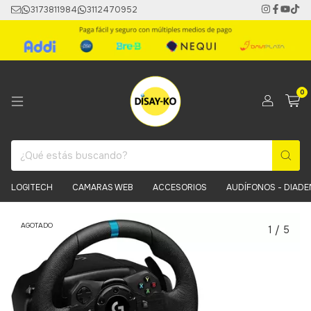
3173811984
3112470952
0
LOGITECH
CAMARAS WEB
ACCESORIOS
AUDÍFONOS - DIAD
AGOTADO
1
/
5