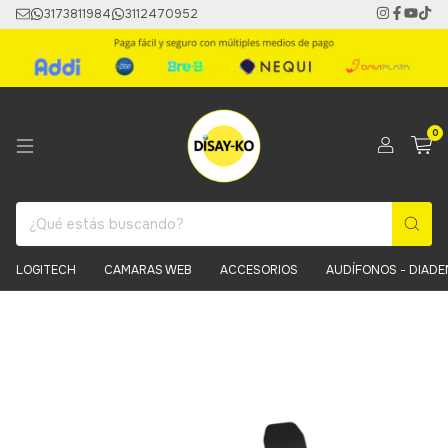
3173811984
3112470952
0
LOGITECH
CAMARAS WEB
ACCESORIOS
AUDÍFONOS - DIAD