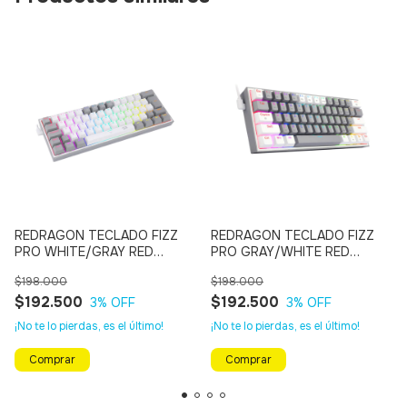
REDRAGON TECLADO FIZZ
REDRAGON TECLADO FIZZ
PRO WHITE/GRAY RED
PRO GRAY/WHITE RED
SWITCH SPANISH WIRELESS
SWITCH SPANISH WIRELESS
$198.000
$198.000
K616-RGB WG SP
K616-RGB GW SP
$192.500
$192.500
3
% OFF
3
% OFF
¡No te lo pierdas, es el último!
¡No te lo pierdas, es el último!