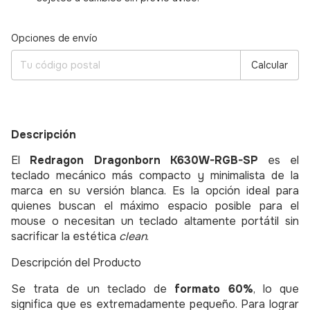
Entregas para el CP:
Cambiar CP
Opciones de envío
Calcular
Descripción
El
Redragon Dragonborn K630W-RGB-SP
es el
teclado mecánico más compacto y minimalista de la
marca en su versión blanca. Es la opción ideal para
quienes buscan el máximo espacio posible para el
mouse o necesitan un teclado altamente portátil sin
sacrificar la estética
clean
.
Descripción del Producto
Se trata de un teclado de
formato 60%
, lo que
significa que es extremadamente pequeño.
Para lograr