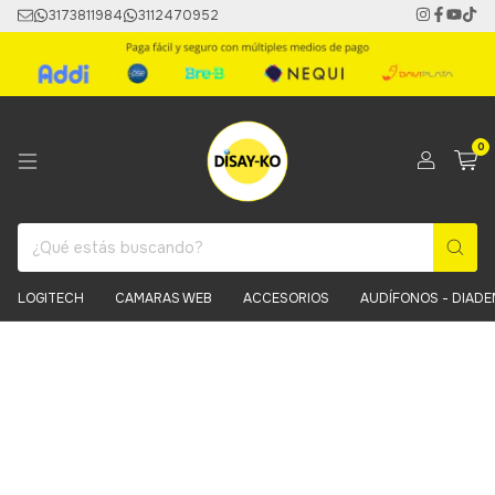
3173811984
3112470952
0
LOGITECH
CAMARAS WEB
ACCESORIOS
AUDÍFONOS - DIAD