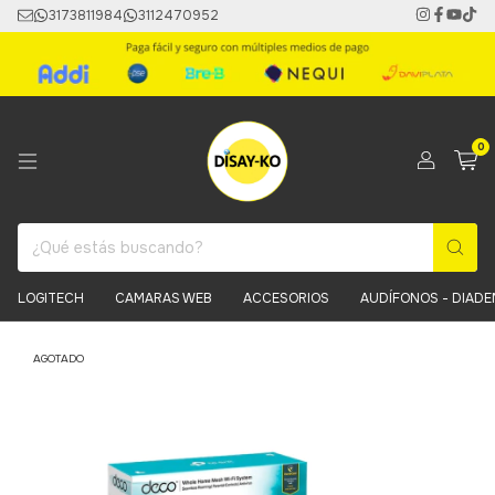
3173811984
3112470952
0
LOGITECH
CAMARAS WEB
ACCESORIOS
AUDÍFONOS - DIAD
AGOTADO