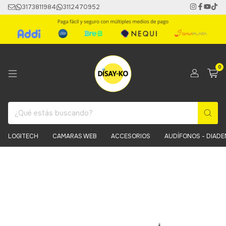
3173811984
3112470952
0
LOGITECH
CAMARAS WEB
ACCESORIOS
AUDÍFONOS - DIAD