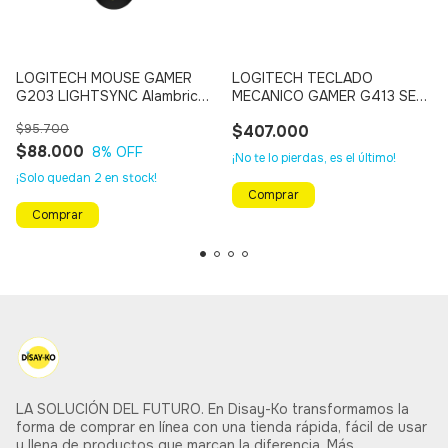
LOGITECH MOUSE GAMER
LOGITECH TECLADO
G203 LIGHTSYNC Alambrico
MECANICO GAMER G413 SE
USB 8000dpi (NEGRO)
FULL SIZE (ILUMINADO
$95.700
$407.000
BLANCO)
$88.000
8
% OFF
¡No te lo pierdas, es el último!
¡Solo quedan
2
en stock!
LA SOLUCIÓN DEL FUTURO. En Disay-Ko transformamos la
forma de comprar en línea con una tienda rápida, fácil de usar
y llena de productos que marcan la diferencia. Más